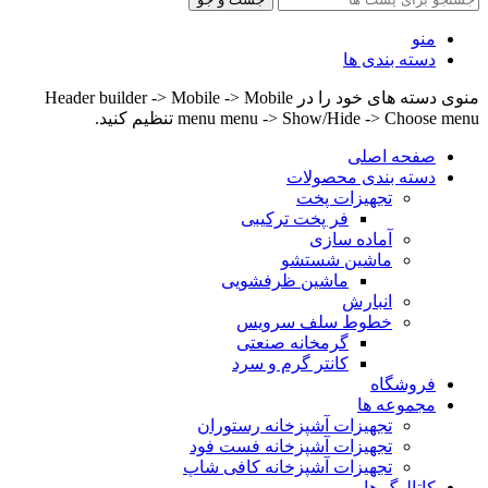
منو
دسته بندی ها
منوی دسته های خود را در Header builder -> Mobile -> Mobile
menu menu -> Show/Hide -> Choose menu تنظیم کنید.
صفحه اصلی
دسته بندی محصولات
تجهیزات پخت
فر پخت ترکیبی
آماده سازی
ماشین شستشو
ماشین ظرفشویی
انبارش
خطوط سلف سرویس
گرمخانه صنعتی
کانتر گرم و سرد
فروشگاه
مجموعه ها
تجهیزات آشپزخانه رستوران
تجهیزات آشپزخانه فست فود
تجهیزات آشپزخانه کافی شاپ
کاتالوگ ها