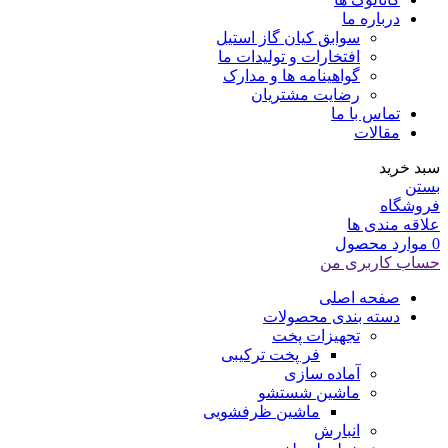
درباره ما
سوابق کیان گاز استیل
افتخارات و تولیدات ما
گواهینامه ها و مدارک
رضایت مشتریان
تماس با ما
مقالات
سبد خرید
بستن
فروشگاه
علاقه مندی ها
0
موارد
محصول
حساب کاربری من
صفحه اصلی
دسته بندی محصولات
تجهیزات پخت
فر پخت ترکیبی
آماده سازی
ماشین شستشو
ماشین ظرفشویی
انبارش