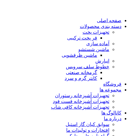
صفحه اصلی
دسته بندی محصولات
تجهیزات پخت
فر پخت ترکیبی
آماده سازی
ماشین شستشو
ماشین ظرفشویی
انبارش
خطوط سلف سرویس
گرمخانه صنعتی
کانتر گرم و سرد
فروشگاه
مجموعه ها
تجهیزات آشپزخانه رستوران
تجهیزات آشپزخانه فست فود
تجهیزات آشپزخانه کافی شاپ
کاتالوگ ها
درباره ما
سوابق کیان گاز استیل
افتخارات و تولیدات ما
گواهینامه ها و مدارک