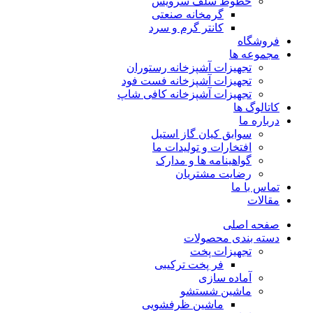
خطوط سلف سرویس
گرمخانه صنعتی
کانتر گرم و سرد
فروشگاه
مجموعه ها
تجهیزات آشپزخانه رستوران
تجهیزات آشپزخانه فست فود
تجهیزات آشپزخانه کافی شاپ
کاتالوگ ها
درباره ما
سوابق کیان گاز استیل
افتخارات و تولیدات ما
گواهینامه ها و مدارک
رضایت مشتریان
تماس با ما
مقالات
صفحه اصلی
دسته بندی محصولات
تجهیزات پخت
فر پخت ترکیبی
آماده سازی
ماشین شستشو
ماشین ظرفشویی