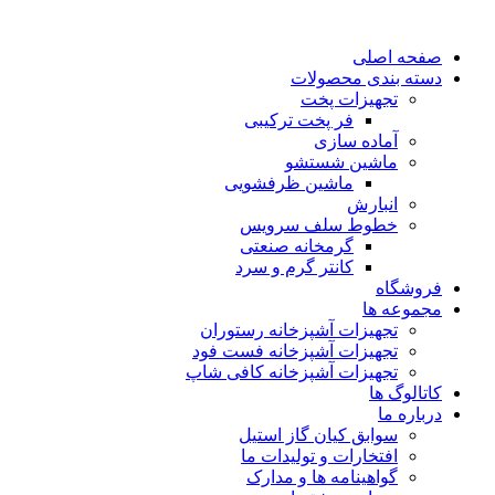
صفحه اصلی
دسته بندی محصولات
تجهیزات پخت
فر پخت ترکیبی
آماده سازی
ماشین شستشو
ماشین ظرفشویی
انبارش
خطوط سلف سرویس
گرمخانه صنعتی
کانتر گرم و سرد
فروشگاه
مجموعه ها
تجهیزات آشپزخانه رستوران
تجهیزات آشپزخانه فست فود
تجهیزات آشپزخانه کافی شاپ
کاتالوگ ها
درباره ما
سوابق کیان گاز استیل
افتخارات و تولیدات ما
گواهینامه ها و مدارک